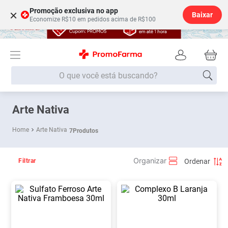
Promoção exclusiva no app
×
Baixar
Economize R$10 em pedidos acima de R$100
O que você está buscando?
Termos mais buscados
Arte Nativa
Fralda
1
º
Arte Nativa
7
Produtos
Medley
2
º
Lenço Umedecido
3
º
Filtrar
Fralda Xg
4
º
Fralda G
5
º
Shampoo
6
º
Desodorante
7
º