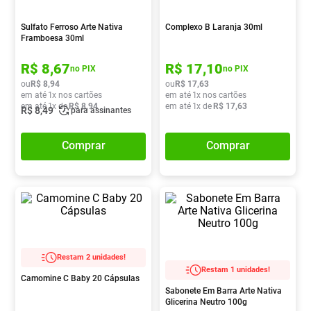
Absorvente
8
º
Sulfato Ferroso Arte Nativa
Complexo B Laranja 30ml
Vitamina D
9
º
Framboesa 30ml
Lavitan
10
º
R$
8
,
67
R$
17
,
10
no PIX
no PIX
ou
R$
8
,
94
ou
R$
17
,
63
em até
1
x nos cartões
em até
1
x nos cartões
em até
1
x de
R$
8
,
94
em até
1
x de
R$
17
,
63
R$
8
,
49
para assinantes
Comprar
Comprar
Restam 2 unidades!
Restam 1 unidades!
Camomine C Baby 20 Cápsulas
Sabonete Em Barra Arte Nativa
Glicerina Neutro 100g