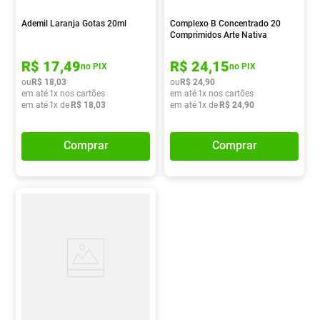
Ademil Laranja Gotas 20ml
Complexo B Concentrado 20
Comprimidos Arte Nativa
R$
17
,
49
R$
24
,
15
no PIX
no PIX
ou
R$
18
,
03
ou
R$
24
,
90
em até
1
x nos cartões
em até
1
x nos cartões
em até
1
x de
R$
18
,
03
em até
1
x de
R$
24
,
90
Comprar
Comprar