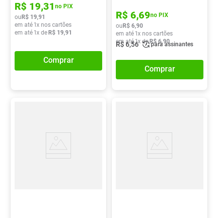
R$
19
,
31
no PIX
R$
6
,
69
no PIX
ou
R$
19
,
91
em até
1
x nos cartões
ou
R$
6
,
90
em até
1
x de
R$
19
,
91
em até
1
x nos cartões
em até
1
x de
R$
6
,
90
R$
6
,
56
para assinantes
Comprar
Comprar