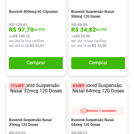
Pampers Confort Sec
8
º
Busonid 400mcg 60 Cápsulas
Busonid Suspensão Nasal
Vitamina D
9
º
50mcg 120 Doses
R$
120
,
61
R$
48
,
85
Soro Fisiológico
10
º
R$
97
,
70
R$
34
,
82
no PIX
no PIX
ou
R$
100
,
72
ou
R$
35
,
90
em até
3
x nos cartões
em até
1
x nos cartões
em até
3
x de
R$
33
,
57
em até
1
x de
R$
35
,
90
Comprar
Comprar
17%
OFF
6%
OFF
Restam 1 unidades!
Busonid Suspensão Nasal
Busonid Suspensão Nasal
32mcg 120 Doses
64mcg 120 Doses
R$
33
,
29
R$
38
,
21