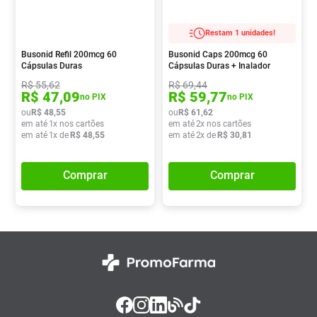
Restam 1 unidades!
Busonid Refil 200mcg 60
Busonid Caps 200mcg 60
Cápsulas Duras
Cápsulas Duras + Inalador
R$
55
,
62
R$
69
,
44
R$
47
,
09
R$
59
,
77
no PIX
no PIX
ou
R$
48
,
55
ou
R$
61
,
62
em até
1
x nos cartões
em até
2
x nos cartões
em até
1
x de
R$
48
,
55
em até
2
x de
R$
30
,
81
Comprar
Comprar