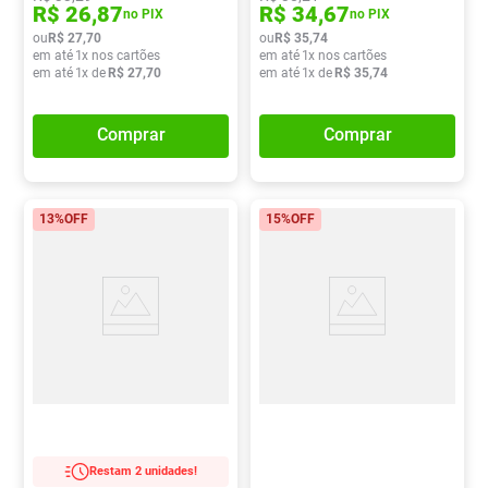
R$
26
,
87
R$
34
,
67
no PIX
no PIX
ou
R$
27
,
70
ou
R$
35
,
74
em até
1
x nos cartões
em até
1
x nos cartões
em até
1
x de
R$
27
,
70
em até
1
x de
R$
35
,
74
Comprar
Comprar
13%
OFF
15%
OFF
Restam 2 unidades!