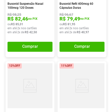
Busonid Suspensão Nasal
Busonid Refil 400mcg 60
100mcg 120 Doses
Cápsulas Duras
R$
98
,
25
R$
96
,
67
R$
82
,
46
R$
79
,
49
no PIX
no PIX
ou
R$
85
,
01
ou
R$
81
,
95
em até
2
x nos cartões
em até
2
x nos cartões
em até
2
x de
R$
42
,
50
em até
2
x de
R$
40
,
97
Comprar
Comprar
13%
OFF
11%
OFF