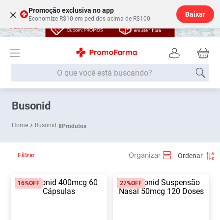
Promoção exclusiva no app
×
Baixar
Economize R$10 em pedidos acima de R$100
O que você está buscando?
Termos mais buscados
Busonid
Fralda
1
º
Busonid
8
Produtos
Lenço Umedecido
2
º
Medley
3
º
Filtrar
Fralda Xg
4
º
16%
OFF
27%
OFF
Fralda G
5
º
Shampoo
6
º
Desodorante
7
º