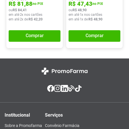
R$
81
,
88
R$
47
,
43
no PIX
no PIX
ou
R$
84
,
41
ou
R$
48
,
90
em até
2
x nos cartões
em até
1
x nos cartões
em até
2
x de
R$
42
,
20
em até
1
x de
R$
48
,
90
Comprar
Comprar
Institucional
Serviços
Sobre a Promofarma
Convênio Farmácia