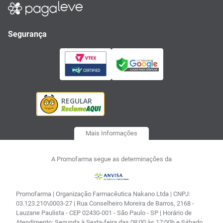
Segurança
Mais Informações
A Promofarma segue as determinações da
Promofarma | Organização Farmacêutica Nakano Ltda | CNPJ:
03.123.210\0003-27 | Rua Conselheiro Moreira de Barros, 2168 -
Lauzane Paulista - CEP 02430-001 - São Paulo - SP | Horário de
Atendimento: Segunda à Sexta-feira das 08:00 às 17:00h e Sábado