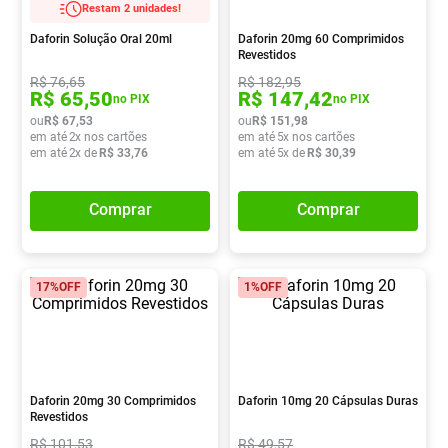
Restam 2 unidades!
Pampers Confort Sec
8
º
Daforin Solução Oral 20ml
Daforin 20mg 60 Comprimidos
Vitamina D
9
º
Revestidos
R$
76
,
65
R$
182
,
95
Soro Fisiológico
10
º
R$
65
,
50
R$
147
,
42
no PIX
no PIX
ou
R$
67
,
53
ou
R$
151
,
98
em até
2
x nos cartões
em até
5
x nos cartões
em até
2
x de
R$
33
,
76
em até
5
x de
R$
30
,
39
Comprar
Comprar
17%
OFF
1%
OFF
Daforin 20mg 30 Comprimidos
Daforin 10mg 20 Cápsulas Duras
Revestidos
R$
101
,
53
R$
49
,
57