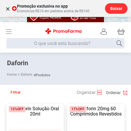
Promoção exclusiva no app
×
Baixar
Economize R$10 em pedidos acima de R$100
O que você está buscando?
Termos mais buscados
Daforin
Fralda
1
º
Daforin
4
Produtos
Lenço Umedecido
2
º
Medley
3
º
Filtrar
Fralda Xg
4
º
12%
OFF
17%
OFF
Fralda G
5
º
Desodorante
6
º
Shampoo
7
º