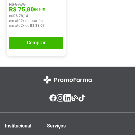
R$
87
,
70
R$
75
,
80
no PIX
ou
R$
78
,
14
em até
2
x nos cartões
em até
2
x de
R$
39
,
07
Comprar
Institucional
Serviços