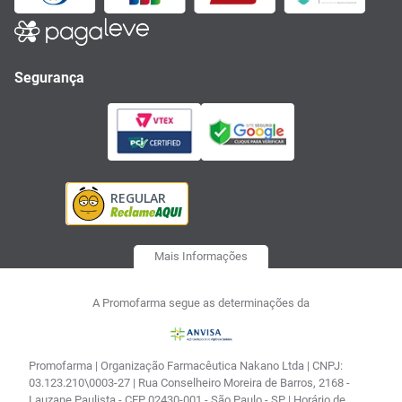
Segurança
Mais Informações
A Promofarma segue as determinações da
Promofarma | Organização Farmacêutica Nakano Ltda | CNPJ:
03.123.210\0003-27 | Rua Conselheiro Moreira de Barros, 2168 -
Lauzane Paulista - CEP 02430-001 - São Paulo - SP | Horário de