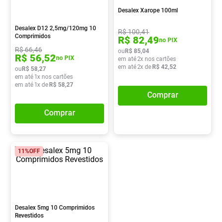
Desalex Xarope 100ml
Absorvente
8
º
Vitamina D
9
º
Desalex D12 2,5mg/120mg 10
R$
100
,
41
Comprimidos
R$
82
,
49
no PIX
Lavitan
10
º
R$
66
,
46
ou
R$
85
,
04
R$
56
,
52
no PIX
em até
2
x nos cartões
em até
2
x de
R$
42
,
52
ou
R$
58
,
27
em até
1
x nos cartões
em até
1
x de
R$
58
,
27
Comprar
Comprar
11%
OFF
Desalex 5mg 10 Comprimidos
Revestidos