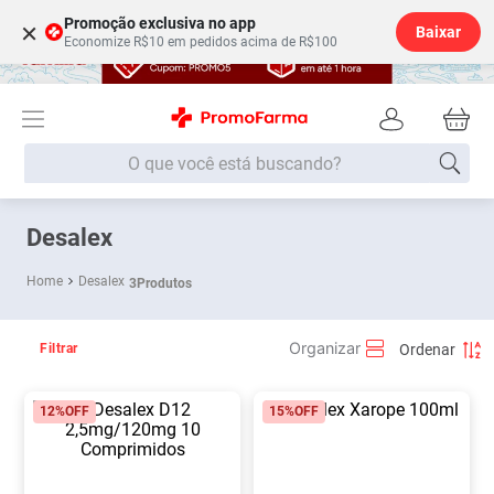
Promoção exclusiva no app
×
Baixar
Economize R$10 em pedidos acima de R$100
O que você está buscando?
Termos mais buscados
Desalex
Fralda
1
º
Desalex
3
Produtos
Medley
2
º
Lenço Umedecido
3
º
Filtrar
Fralda Xg
4
º
12%
OFF
15%
OFF
Fralda G
5
º
Shampoo
6
º
Desodorante
7
º