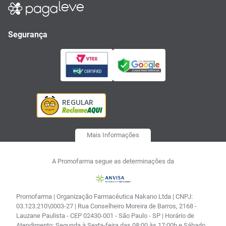
Segurança
Mais Informações
A Promofarma segue as determinações da
Promofarma | Organização Farmacêutica Nakano Ltda | CNPJ:
03.123.210\0003-27 | Rua Conselheiro Moreira de Barros, 2168 -
Lauzane Paulista - CEP 02430-001 - São Paulo - SP | Horário de
Atendimento: Segunda à Sexta-feira das 08:00 às 17:00h e Sábado