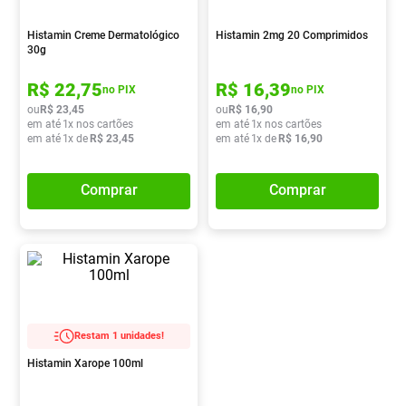
Pampers Confort Sec
8
º
Histamin Creme Dermatológico
Histamin 2mg 20 Comprimidos
Vitamina D
9
º
30g
Soro Fisiológico
10
º
R$
22
,
75
R$
16
,
39
no PIX
no PIX
ou
R$
23
,
45
ou
R$
16
,
90
em até
1
x nos cartões
em até
1
x nos cartões
em até
1
x de
R$
23
,
45
em até
1
x de
R$
16
,
90
Comprar
Comprar
Restam 1 unidades!
Histamin Xarope 100ml