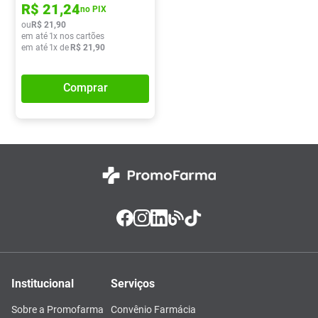
R$
21
,
24
no PIX
ou
R$
21
,
90
em até
1
x nos cartões
em até
1
x de
R$
21
,
90
Comprar
Institucional
Serviços
Sobre a Promofarma
Convênio Farmácia