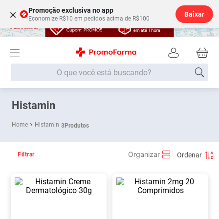
Promoção exclusiva no app
×
Baixar
Economize R$10 em pedidos acima de R$100
O que você está buscando?
Termos mais buscados
Histamin
Fralda
1
º
Histamin
3
Produtos
Lenço Umedecido
2
º
Medley
3
º
Filtrar
Fralda Xg
4
º
Fralda G
5
º
Desodorante
6
º
Shampoo
7
º