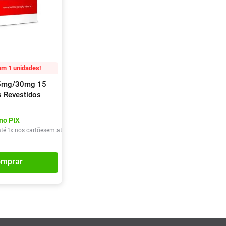
m 1 unidades!
 5mg/30mg 15
 Revestidos
no PIX
té
1
x nos cartões
em até
1
x de
R$
28
,
95
mprar