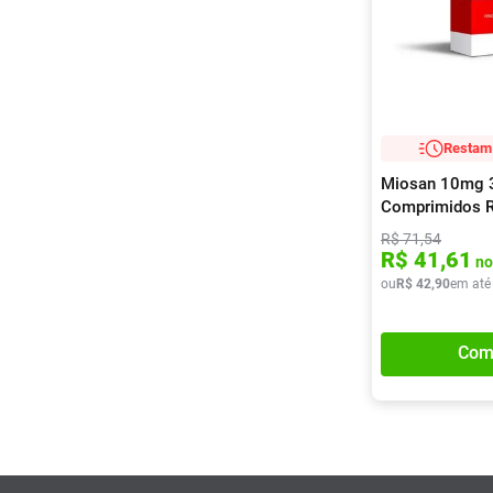
Restam 
Miosan 10mg 
Comprimidos R
R$
71
,
54
R$
41
,
61
no
ou
R$
42
,
90
em até
Com