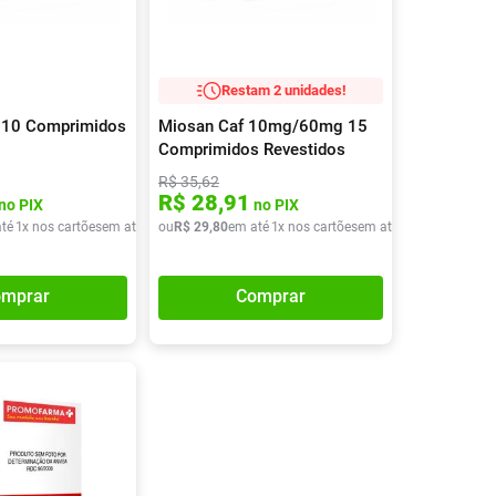
Tudo
Tiras para Teste
Lenços e Toalhas
Talcos
Esponjas
Umedecidas
Ver Tudo
Ver Tudo
Ver Tudo
Restam 2 unidades!
Protetor de Colchão
 10 Comprimidos
Miosan Caf 10mg/60mg 15
Roupas Íntimas
Comprimidos Revestidos
Ver Tudo
R$
35
,
62
R$
28
,
91
no PIX
no PIX
té
1
x nos cartões
em até
1
x de
ou
R$
R$
29
19
,
80
,
38
em até
1
x nos cartões
em até
1
x de
R$
29
,
80
mprar
Comprar