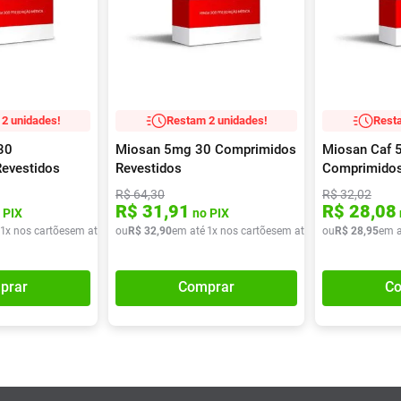
2 unidades!
Restam 2 unidades!
Resta
30
Miosan 5mg 30 Comprimidos
Miosan Caf
evestidos
Revestidos
Comprimidos
R$
64
,
30
R$
32
,
02
R$
31
,
91
R$
28
,
08
 PIX
no PIX
1
x nos cartões
em até
1
x de
ou
R$
R$
32
42
,
90
,
90
em até
1
x nos cartões
em até
1
x de
ou
R$
R$
28
32
,
95
,
90
em a
prar
Comprar
Co