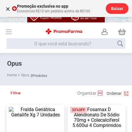
Promoção exclusiva no app
×
Baixar
Economize R$10 em pedidos acima de R$100
O que você está buscando?
Termos mais buscados
Opus
Fralda
1
º
Opus
2
Produtos
Medley
2
º
Lenço Umedecido
3
º
Filtrar
Fralda Xg
4
º
32%
OFF
Fralda G
5
º
Shampoo
6
º
Desodorante
7
º