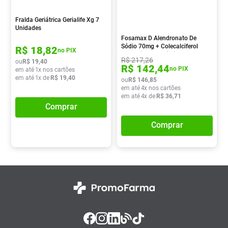
Absorvente
8
º
Fralda Geriátrica Gerialife Xg 7
Vitamina D
9
º
Unidades
Fosamax D Alendronato De
Lavitan
10
º
Sódio 70mg + Colecalciferol
R$
18
,
82
no PIX
5.600ui 4 Comprimidos
R$
217
,
26
ou
R$
19
,
40
R$
142
,
44
no PIX
em até
1
x nos cartões
em até
1
x de
R$
19
,
40
ou
R$
146
,
85
em até
4
x nos cartões
em até
4
x de
R$
36
,
71
Comprar
Comprar