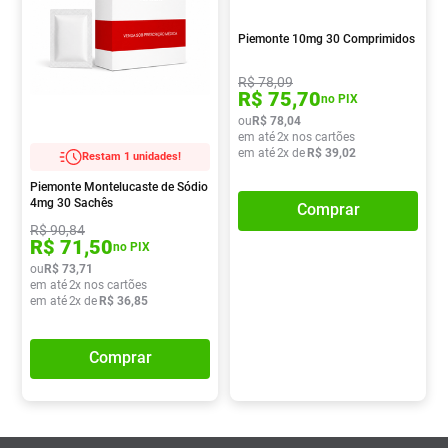
Pampers Confort Sec
8
º
Piemonte 10mg 30 Comprimidos
Vitamina D
9
º
R$
78
,
09
Soro Fisiológico
10
º
R$
75
,
70
no PIX
ou
R$
78
,
04
em até
2
x nos cartões
em até
2
x de
R$
39
,
02
Restam 1 unidades!
Piemonte Montelucaste de Sódio
4mg 30 Sachês
Comprar
R$
90
,
84
R$
71
,
50
no PIX
ou
R$
73
,
71
em até
2
x nos cartões
em até
2
x de
R$
36
,
85
Comprar