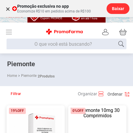
Promoção exclusiva no app
×
Baixar
Economize R$10 em pedidos acima de R$100
O que você está buscando?
Termos mais buscados
Piemonte
Fralda
1
º
Piemonte
2
Produtos
Lenço Umedecido
2
º
Medley
3
º
Filtrar
Fralda Xg
4
º
19%
OFF
0%
OFF
Fralda G
5
º
Shampoo
6
º
Desodorante
7
º