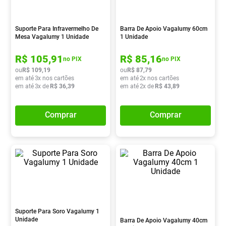
Absorvente
8
º
Vitamina D
9
º
Suporte Para Infravermelho De
Barra De Apoio Vagalumy 60cm
Mesa Vagalumy 1 Unidade
1 Unidade
Lavitan
10
º
R$
105
,
91
R$
85
,
16
no PIX
no PIX
ou
R$
109
,
19
ou
R$
87
,
79
em até
3
x nos cartões
em até
2
x nos cartões
em até
3
x de
R$
36
,
39
em até
2
x de
R$
43
,
89
Comprar
Comprar
Suporte Para Soro Vagalumy 1
Unidade
Barra De Apoio Vagalumy 40cm