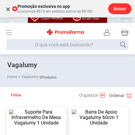
Promoção exclusiva no app
×
Baixar
Economize R$10 em pedidos acima de R$100
O que você está buscando?
Termos mais buscados
Vagalumy
Fralda
1
º
Vagalumy
5
Produtos
Medley
2
º
Lenço Umedecido
3
º
Filtrar
Fralda Xg
4
º
Fralda G
5
º
Shampoo
6
º
Desodorante
7
º