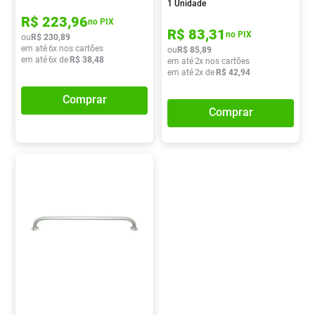
1 Unidade
R$
223
,
96
no PIX
R$
83
,
31
no PIX
ou
R$
230
,
89
em até
6
x nos cartões
ou
R$
85
,
89
em até
6
x de
R$
38
,
48
em até
2
x nos cartões
em até
2
x de
R$
42
,
94
Comprar
Comprar