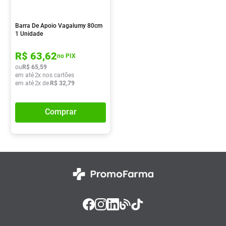
Barra De Apoio Vagalumy 80cm
1 Unidade
R$
63
,
62
no PIX
ou
R$
65
,
59
em até
2
x nos cartões
em até
2
x de
R$
32
,
79
Comprar