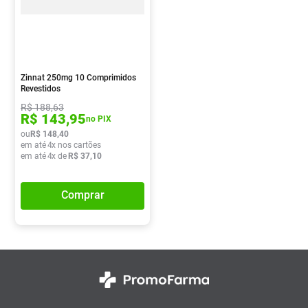
Zinnat 250mg 10 Comprimidos
Revestidos
R$
188
,
63
R$
143
,
95
no PIX
ou
R$
148
,
40
em até
4
x nos cartões
em até
4
x de
R$
37
,
10
Comprar