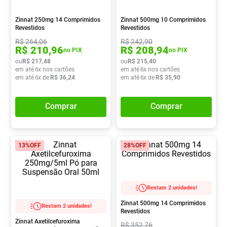
Absorvente
8
º
Zinnat 250mg 14 Comprimidos
Zinnat 500mg 10 Comprimidos
Vitamina D
9
º
Revestidos
Revestidos
R$
264
,
06
R$
242
,
90
Lavitan
10
º
R$
210
,
96
R$
208
,
94
no PIX
no PIX
ou
R$
217
,
48
ou
R$
215
,
40
em até
6
x nos cartões
em até
6
x nos cartões
em até
6
x de
R$
36
,
24
em até
6
x de
R$
35
,
90
Comprar
Comprar
13%
OFF
28%
OFF
Restam 2 unidades!
Zinnat 500mg 14 Comprimidos
Restam 2 unidades!
Revestidos
Zinnat Axetilcefuroxima
R$
352
,
76