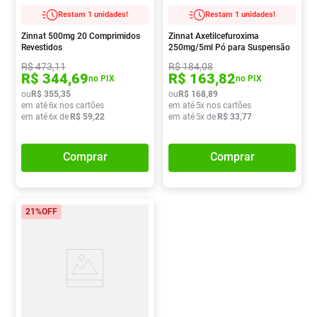
Restam 1 unidades!
Restam 1 unidades!
Zinnat 500mg 20 Comprimidos
Zinnat Axetilcefuroxima
Revestidos
250mg/5ml Pó para Suspensão
Oral 70ml
R$
473
,
11
R$
184
,
08
R$
344
,
69
R$
163
,
82
no PIX
no PIX
ou
R$
355
,
35
ou
R$
168
,
89
em até
6
x nos cartões
em até
5
x nos cartões
em até
6
x de
R$
59
,
22
em até
5
x de
R$
33
,
77
Comprar
Comprar
21%
OFF