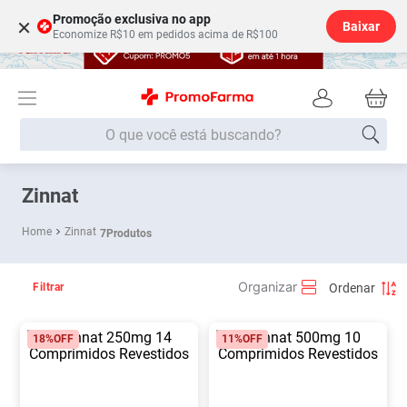
Promoção exclusiva no app
×
Baixar
Economize R$10 em pedidos acima de R$100
O que você está buscando?
Termos mais buscados
Zinnat
Fralda
1
º
Zinnat
7
Produtos
Medley
2
º
Lenço Umedecido
3
º
Filtrar
Fralda Xg
4
º
18%
OFF
11%
OFF
Fralda G
5
º
Shampoo
6
º
Desodorante
7
º