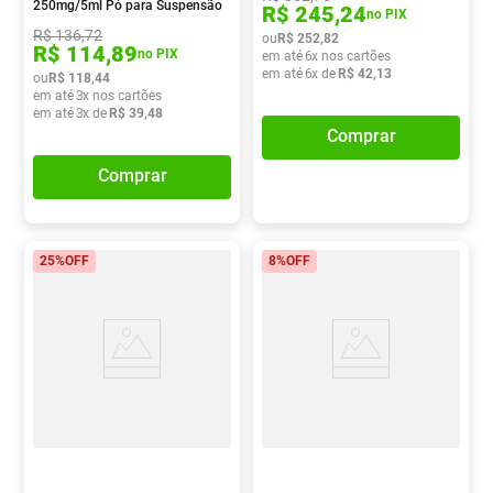
250mg/5ml Pó para Suspensão
R$
245
,
24
no PIX
Oral 50ml
R$
136
,
72
ou
R$
252
,
82
R$
114
,
89
no PIX
em até
6
x nos cartões
em até
6
x de
R$
42
,
13
ou
R$
118
,
44
em até
3
x nos cartões
em até
3
x de
R$
39
,
48
Comprar
Comprar
25%
OFF
8%
OFF